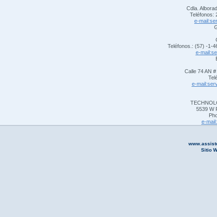
Cdla. Albora
Teléfonos:
e-mail:se
G
Teléfonos.: (57) -1-
e-mail:s
Calle 74 AN #
Tel
e-mail:ser
TECHNOLO
5539 W F
Pho
e-mail
www.assiste
Sitio 